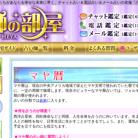
たちがあなたを幸せな未来に導く、チャット占い＆電話占い＆メール占いの老舗『
マヤ暦は、現在の中央アメリカ地域で栄えたマヤ文明で使われていた暦で
に、一定の周期で循環します。現在ポピュラーなマヤ暦占いでは、ツォルキ
期の暦が使われます。
占いの分類では
命術
に入ります。
★何を占うのが得意？
西洋占星術、四柱推命などと同様、人生全体を占うのに向いています。生
人との相性を知り、日常生活に生かすことができるでしょう。また、運気
予定を立てるのにも役立ちます。
★マヤ暦の占い師に質問しよう！