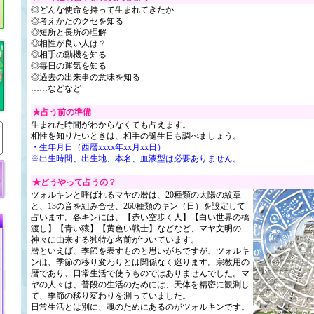
◎どんな使命を持って生まれてきたか
◎考えかたのクセを知る
◎短所と長所の理解
◎相性が良い人は？
◎相手の動機を知る
◎毎日の運気を知る
◎過去の出来事の意味を知る
……などなど
★占う前の準備
生まれた時間がわからなくても占えます。
相性を知りたいときは、相手の誕生日も調べましょう。
・生年月日（西暦xxxx年xx月xx日）
※出生時間、出生地、本名、血液型は必要ありません。
★どうやって占うの？
ツォルキンと呼ばれるマヤの暦は、20種類の太陽の紋章
と、13の音を組み合せ、260種類のキン（日）を設定して
占います。各キンには、【赤い空歩く人】【白い世界の橋
渡し】【青い猿】【黄色い戦士】などなど、マヤ文明の
神々に由来する独特な名前がついています。
暦といえば、季節を表すものと思いがちですが、ツォルキ
ンは、季節の移り変わりとは関係なく巡ります。宗教用の
暦であり、日常生活で使うものではありませんでした。マ
ヤの人々は、普段の生活のためには、天体を精密に観測し
て、季節の移り変わりを測っていました。
日常生活とは別に、魂のためにあるのがツォルキンです。