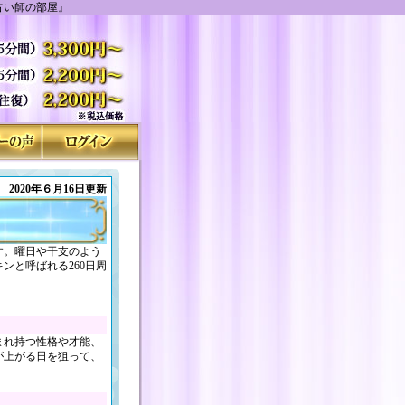
占い師の部屋』
2020年６月16日更新
す。曜日や干支のよう
ンと呼ばれる260日周
まれ持つ性格や才能、
が上がる日を狙って、