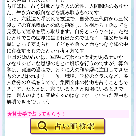
も呼ばれ、占う対象となる人の適性、人間関係のありか
た、生き方の傾向などを読み取るものです。
また、六親法と呼ばれる技法で、自分の三代前から三代
後までの直系親族との縁を勘案し、先祖から子孫までを
見渡して運命を読み取ります。自分という存在は、ただ
ひとりでこの世界に生まれ出たのではなく、祖父母や両
親によって支えられ、子どもや孫へと命をつなぐ縁の中
に存在するものだという考え方です。
中国起源の占いは、軍略に使われた歴史があるせいか、
かなりシビアな思想のもとに解釈を行うのですが、算命
学は、発達の過程で、とくに人の和や縁に注目してきた
ものと思われます。一族、職場、学校のクラスなど、多
人数分の命式を立てて、集団全体の特徴を占うこともで
きます。たとえば、家にいるときと職場にいるときで
は、別人のように変貌するのはなぜか、といった理由も
解明できるでしょう。
★算命学で占ってもらう！