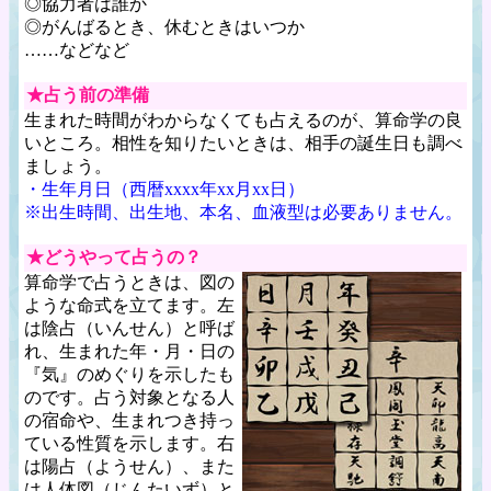
◎協力者は誰か
◎がんばるとき、休むときはいつか
……などなど
★占う前の準備
生まれた時間がわからなくても占えるのが、算命学の良
いところ。相性を知りたいときは、相手の誕生日も調べ
ましょう。
・生年月日（西暦xxxx年xx月xx日）
※出生時間、出生地、本名、血液型は必要ありません。
★どうやって占うの？
算命学で占うときは、図の
ような命式を立てます。左
は陰占（いんせん）と呼ば
れ、生まれた年・月・日の
『気』のめぐりを示したも
のです。占う対象となる人
の宿命や、生まれつき持っ
ている性質を示します。右
は陽占（ようせん）、また
は人体図（じんたいず）と