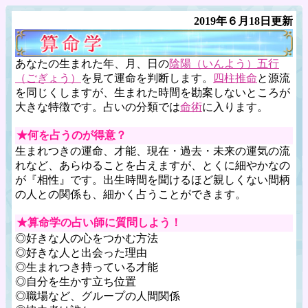
2019年６月18日更新
あなたの生まれた年、月、日の
陰陽（いんよう）
五行
（ごぎょう）
を見て運命を判断します。
四柱推命
と源流
を同じくしますが、生まれた時間を勘案しないところが
大きな特徴です。占いの分類では
命術
に入ります。
★何を占うのが得意？
生まれつきの運命、才能、現在・過去・未来の運気の流
れなど、あらゆることを占えますが、とくに細やかなの
が『相性』です。出生時間を聞けるほど親しくない間柄
の人との関係も、細かく占うことができます。
★算命学の占い師に質問しよう！
◎好きな人の心をつかむ方法
◎好きな人と出会った理由
◎生まれつき持っている才能
◎自分を生かす立ち位置
◎職場など、グループの人間関係