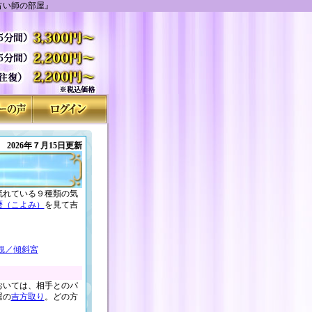
占い師の部屋』
2026年７月15日更新
流れている９種類の気
暦（こよみ）
を見て吉
観／
傾斜宮
おいては、相手とのパ
運の
吉方取り
。どの方