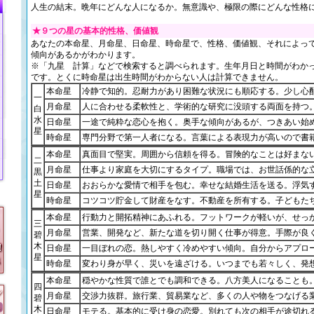
人生の結末。晩年にどんな人になるか。無意識や、極限の際にどんな性格
★９つの星の基本的性格、価値観
あなたの本命星、月命星、日命星、時命星で、性格、価値観、それによっ
傾向があるかがわかります。
※「九星 計算」などで検索すると調べられます。生年月日と時間がわか
です。とくに時命星は出生時間がわからない人は計算できません。
本命星
冷静で知的。忍耐力があり困難な状況にも順応する。少し心
一
月命星
人に合わせる柔軟性と、学術的な研究に没頭する両面を持つ
白
水
日命星
一途で純粋な恋心を抱く。奥手な傾向があるが、つきあい始
星
時命星
専門分野で第一人者になる。言葉による表現力が高いので書
本命星
真面目で堅実。周囲から信頼を得る。冒険的なことは好まな
二
月命星
仕事より家庭を大切にするタイプ。職場では、お世話係的な
黒
土
日命星
おおらかな愛情で相手を包む。幸せな結婚生活を送る。浮気
星
時命星
コツコツ貯金して財産をなす。不動産を所有する。子どもた
本命星
行動力と開拓精神にあふれる。フットワークが軽いが、せっ
三
月命星
営業、開発など、新たな道を切り開く仕事が得意。手際が良
碧
木
日命星
一目ぼれの恋。熱しやすく冷めやすい傾向。自分からアプロ
星
時命星
変わり身が早く、災いを遠ざける。いつまでも若々しく、発
本命星
穏やかな性質で誰とでも調和できる。八方美人になることも
四
月命星
交渉力抜群。旅行業、貿易業など、多くの人や物をつなげる
碧
木
日命星
モテる。基本的に受け身の恋愛。別れても次の相手が途切れ