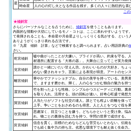
星
時命星
人の心の灯し火となる作品を残す。多くの人々に熱狂的な喜
この
★傾斜宮
さらにパーソナルなことを占うために、
傾斜宮
を使うこともあります。
内面的な情動や大切にしているモノ・コトは、ここに表れやすいようです
て発揮されることも。本命星や月命星よりしっくりくる気がする、という
ありようがくっきり表れる占法です。
※「九星 傾斜 計算」などで検索すると調べられます。占い用語辞典の
さい。
嘘や曲がったことが大嫌い。プライドが高い。約束を守る。
乾宮傾斜
材適所に配置する「大将の器」。大舞台に立ってこそ実力発
誰かと一緒にいたい甘えん坊。かわいいものが大好き。ちょ
兌宮傾斜
めない愛されキャラ。言葉による表現が得意。アートのセン
華やかでファッショナブル。自分の美学を持っている。美男
離宮傾斜
で、ますます磨かれ、輝く。人の心をつかむ独自の魅力を持
竹を割ったような性格。シンプルかつスピーディに行動。裏
震宮傾斜
を取り入れ、活用する。頭の回転が速い。好奇心旺盛で発想
人当たりがソフトな社交の達人。誰とでも程よい距離を保っ
巽宮傾斜
上手。争いごとをおさめるのも得意。人と人とをつなぐ役を
思慮深く、目立つことを嫌う。どちらかというと受け身。悩
坎宮傾斜
れ、物ごとの裏側を読む力を持つ。学問の世界で成功する。
信念を貫く。目標のためならどんな苦労もいとわない。伝統
艮宮傾斜
でも続く集中力の持ち主。劣悪な環境下でも耐え抜く生命力