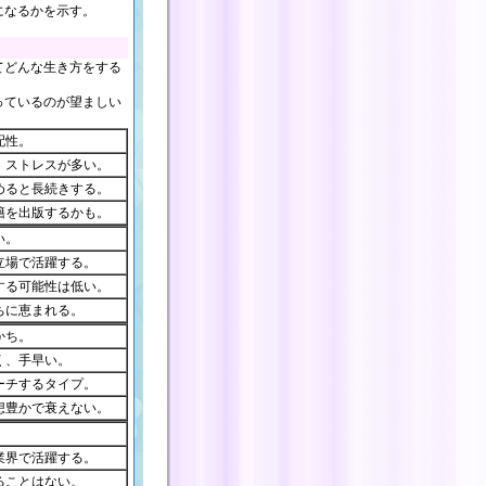
になるかを示す。
てどんな生き方をする
っているのが望ましい
配性。
。ストレスが多い。
めると長続きする。
籍を出版するかも。
い。
立場で活躍する。
する可能性は低い。
ちに恵まれる。
かち。
く、手早い。
ーチするタイプ。
想豊かで衰えない。
。
業界で活躍する。
ることはない。