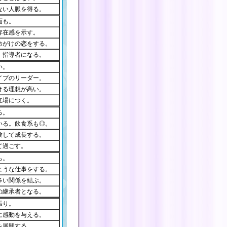
ない人脈を得る。
面も。
存在感を示す。
命がけの恋をする。
、指導者になる。
い。
イプのリーダー。
ける理想が高い。
立場につく。
る。
いる。飲食系も◎。
験して成長する。
て過ごす。
も。
ような仕事をする。
多い関係を結ぶ。
の継承者となる。
張り。
に感動を与える。
を展開する。