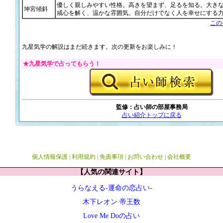
優しく親しみやすい性格。高きを望まず、足るを知る。大き
坤宮傾斜
戒心を解く、温かな雰囲気。自分だけでなく人を幸せにする
この
九星気学の解説はまだ続きます。次の更新をお楽しみに！
★九星気学で占ってもらう！
監修：占い師の部屋事務局
占い紹介トップに戻る
個人情報保護
|
利用規約
|
免責事項
|
お問い合わせ
|
会社概要
【人気の関連サイト】
うらなえる-運命の恋占い-
木下レオン 帝王数
Love Me Doの占い