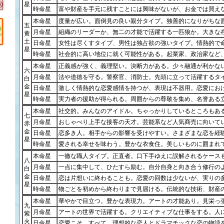
星
時命星
富や財産を手元に残すことには興味がないが、お金では買え
本命星
度量が広い。面倒見の良い親分タイプ。独善的になりがちな
五
月命星
組織のリーダーか、無二の才能で活躍する一匹狼か。大きな
黄
土
日命星
女性は尽くすタイプ、男性は独占欲の強いタイプ。情熱的で
星
時命星
社会的に高い地位に就く可能性がある。起業家、政治家など
本命星
正義感が強く、義理堅い。決断力がある。少々融通が利かな
六
月命星
法や道徳を守る。警察官、消防士。先頭に立って活躍するタ
白
金
日命星
激しく情熱的な恋愛感情を持つが、表現は不器用。恋愛にお
星
時命星
実力者の援助が得られる。周囲からの尊敬を集め、名誉ある
本命星
社交的。みんなのアイドル。ちゃっかりしているところもあ
七
月命星
おしゃべり上手な接客の天才。芸能系など人気商売に向いて
赤
金
日命星
恋多き人。相手からの影響を受けやすい。さまざまな恋を経
星
時命星
愛される幸せを味わう。豊かな衣食住。美しいものに囲まれ
本命星
一徹な職人タイプ。正直者。口下手ゆえに誤解されるケース
八
月命星
一点に集中して、ひたすら励む。自分自身と向き合う修行の
白
金
日命星
恋は片想いに終わることも。恋愛の回数は少ないが、実りの
星
時命星
物ごとを初めから終わりまで見届ける。伝統的な技術、財産
本命星
華やかで目立つ。豊かな表現力。アートの才能あり。見栄っ
九
月命星
アートの世界で活躍する。クリエイティブな仕事をする。人
紫
火
日命星
恋愛こそ、すべて。理想的な恋人とドラマチックな恋の物語