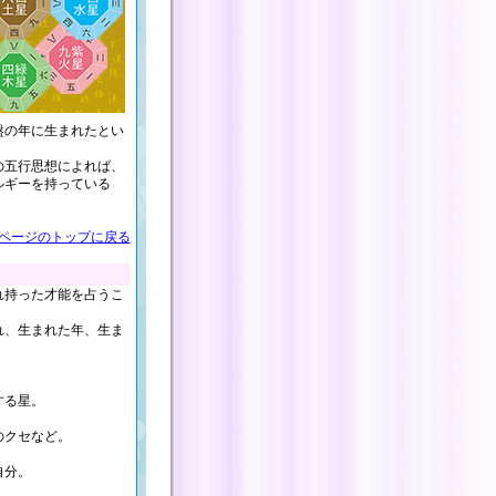
盤の年に生まれたとい
の五行思想によれば、
ルギーを持っている
。
ページのトップに戻る
れ持った才能を占うこ
れ、生まれた年、生ま
する星。
のクセなど。
自分。