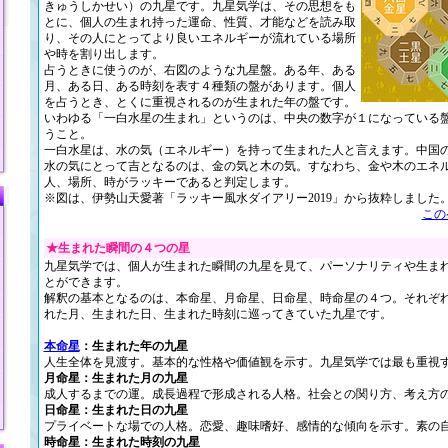
きゅうしかせい）の九星です。九星気学は、その思想をも
とに、個人の生まれ持った運命、性質、才能などを読み取
り、その人にとってより良いエネルギーが流れている場所
や時を割り出します。
占うときに使うのが、右図のような九星盤。ある年、ある
月、ある日、ある時刻を表す４種類の盤があります。個人
を占うとき、とくに重視されるのが生まれた年の盤です。
いわゆる「一白水星の生まれ」というのは、中央の数字が１になっている
うこと。
一白水星は、水の気（エネルギー）を持って生まれた人と言えます。中国
水の気にとって吉となるのは、金の気と木の気。すなわち、金や木のエネ
人、場所、時がラッキーであると判定します。
※図は、伊勢山天愛著「ラッキー風水ダイアリー2019」から抜粋しました
この
★生まれた瞬間の４つの星
九星気学では、個人が生まれた瞬間の九星を見て、パーソナリティや生ま
とができます。
解釈の基本となるのは、本命星、月命星、日命星、時命星の４つ。それぞ
れた月、生まれた日、生まれた時刻に巡ってきていた九星です。
本命星
：生まれた年の九星
人生全体を見渡す。基本的な性格や価値観を示す。九星気学では最も重視
月命星：生まれた月の九星
成人するまでの運。成長過程で形成される人格。社会との関り方、考え方
日命星：生まれた日の九星
プライベートな場での人格。恋愛、趣味嗜好、感情的な傾向を示す。素の
時命星：生まれた時刻の九星