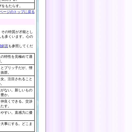
びをもたらす。
ページのトップに戻る
。その特質が才能とし
人も多くいます。心の
傾斜宮
も参照してくだ
人の特性を見極めて適
揮。
っとブリッ子だが、憎
ス抜群。
美女。注目されること
つ。
表がない。新しいもの
力豊か。
て仲良くできる。交渉
果たす。
みやすい。直感力に優
を大事にする。どこま
。