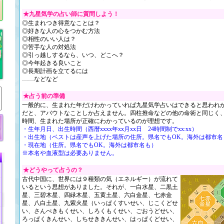
★九星気学の占い師に質問しよう！
◎生まれつき得意なことは？
◎好きな人の心をつかむ方法
◎相性のいい人は？
◎苦手な人の対処法
◎引っ越しするなら、いつ、どこへ？
◎今年起きる良いこと
◎長期計画を立てるには
……などなど
★占う前の準備
一般的に、生まれた年だけわかっていれば九星気学占いはできると思われ
だと、アバウトなことしか占えません。四柱推命などの他の命術と同じく
時間、生まれた場所が正確にわかっているのが理想です。
・生年月日、出生時間（西暦xxxx年xx月xx日 24時間制でxx:xx）
・出生地（ベストは産声を上げた場所の住所。県名でもOK。海外は都市名
・現在地（住所。県名でもOK。海外は都市名も）
※本名や血液型は必要ありません。
★どうやって占うの？
古代中国に、世界には９種類の気（エネルギー）が流れて
いるという思想がありました。それが、一白水星、二黒土
星、三碧木星、四緑木星、五黄土星、六白金星、七赤金
星、八白土星、九紫火星（いっぱくすいせい、じこくどせ
い、さんぺきもくせい、しろくもくせい、ごおうどせい、
ろっぱくきんせい、しちせききんせい、はっぱくどせい、