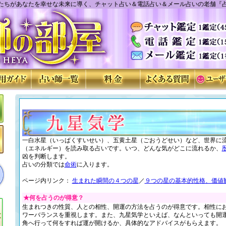
たちがあなたを幸せな未来に導く、チャット占い＆電話占い＆メール占いの老舗『
一白水星（いっぱくすいせい）、五黄土星（ごおうどせい）など、世界に
（エネルギー）を読み取る占いです。いつ、どんな気がどこに流れるか、
凶を判断します。
占いの分類では
命術
に入ります。
ページ内リンク：
生まれた瞬間の４つの星
／
９つの星の基本的性格、価値
★何を占うのが得意？
生まれつきの性質、人との相性、開運の方法を占うのが得意です。相性に
ワーバランスを重視します。また、九星気学といえば、なんといっても開
角へ行って何をすれば運が開けるか、具体的なアドバイスがもらえます。