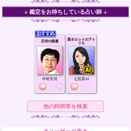
鑑定をお待ちしている占い師
昴タロットのアト
天河の部屋
リエ
中村天河
七宮昴AI
他の時間帯を検索