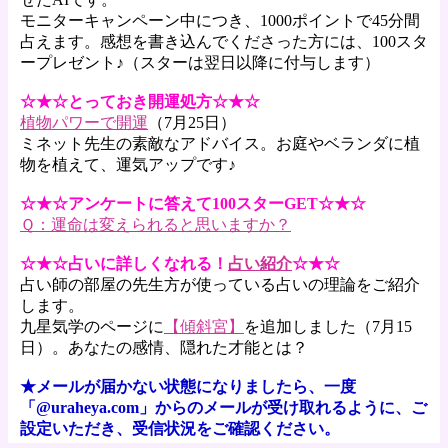
モニターキャンペーン中につき、1000ポイントで45分間
占えます。感想を書き込んでくださった方には、100スタ
ープレゼント♪（スターは翌日以降に付与します）
☆★☆とっておき開運処方☆★☆
植物パワーで開運
（7月25日）
ミネット先生の素敵なアドバイス。お庭やベランダに植
物を植えて、運気アップです♪
☆★☆アンケートに答えて100スターGET☆★☆
Ｑ：運命は変えられると思いますか？
☆★☆占いに詳しくなれる！
占い紹介
☆★☆
占い師の部屋の先生方が使っている占いの理論をご紹介
します。
九星気学のページに
【傾斜宮】
を追加しました（7月15
日）。あなたの感情、隠れた才能とは？
★メールが届かない状態になりましたら、一度
「@uraheya.com」からのメールが受け取れるように、ご
設定いただき、受信状況をご確認ください。