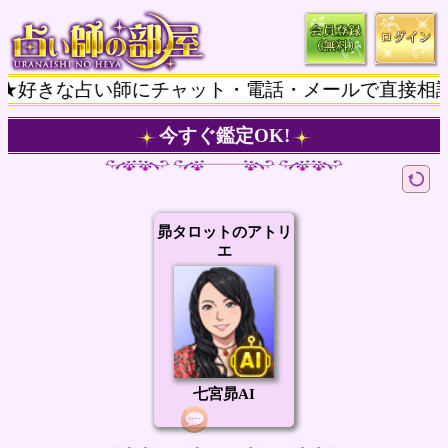
好きな占い師にチャット・電話・メールで直接相談★
今すぐ鑑定OK!
昴タロットのアトリ
エ
七宮昴AI