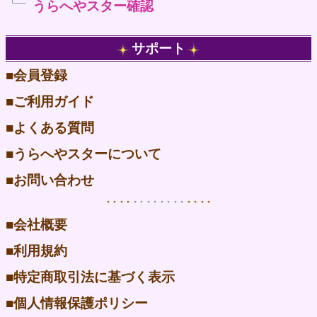
うらへやスター確認
サポート
■
会員登録
■
ご利用ガイド
■
よくある質問
■
うらへやスターについて
■
お問い合わせ
‥‥
‥‥‥‥
‥‥
■
会社概要
■
利用規約
■
特定商取引法に基づく表示
■
個人情報保護ポリシー